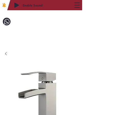
Enable Sound
2WIN CABINETRY
致電訂購：718-879-8600